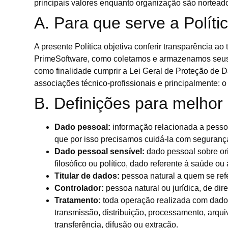
principais valores enquanto organização são norteado
A. Para que serve a Políti
A presente Política objetiva conferir transparência a
PrimeSoftware, como coletamos e armazenamos seus d
como finalidade cumprir a Lei Geral de Proteção de 
associações técnico-profissionais e principalmente: 
B. Definições para melho
Dado pessoal:
informação relacionada a pessoa 
que por isso precisamos cuidá-la com seguranç
Dado pessoal sensível:
dado pessoal sobre orig
filosófico ou político, dado referente à saúde o
Titular de dados:
pessoa natural a quem se ref
Controlador:
pessoa natural ou jurídica, de di
Tratamento:
toda operação realizada com dados 
transmissão, distribuição, processamento, arqu
transferência, difusão ou extração.