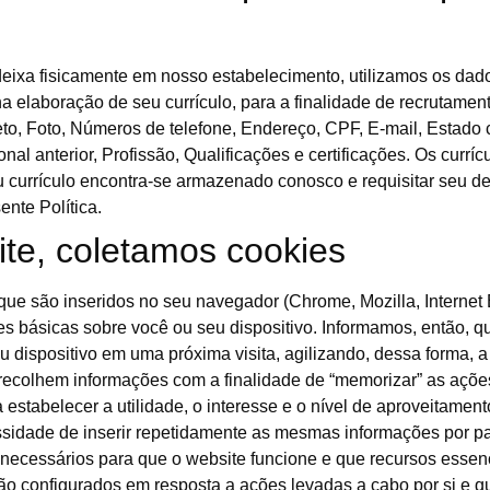
eixa fisicamente em nosso estabelecimento, utilizamos os dado
ê na elaboração de seu currículo, para a finalidade de rec
 Números de telefone, Endereço, CPF, E-mail, Estado civil, 
nal anterior, Profissão, Qualificações e certificações. Os curr
 currículo encontra-se armazenado conosco e requisitar seu de
ente Política.
te, coletamos cookies
e são inseridos no seu navegador (Chrome, Mozilla, Internet E
ões básicas sobre você ou seu dispositivo. Informamos, então, 
seu dispositivo em uma próxima visita, agilizando, dessa forma,
e recolhem informações com a finalidade de “memorizar” as açõe
a estabelecer a utilidade, o interesse e o nível de aproveitame
cessidade de inserir repetidamente as mesmas informações por p
 necessários para que o website funcione e que recursos essen
ão configurados em resposta a ações levadas a cabo por si e q