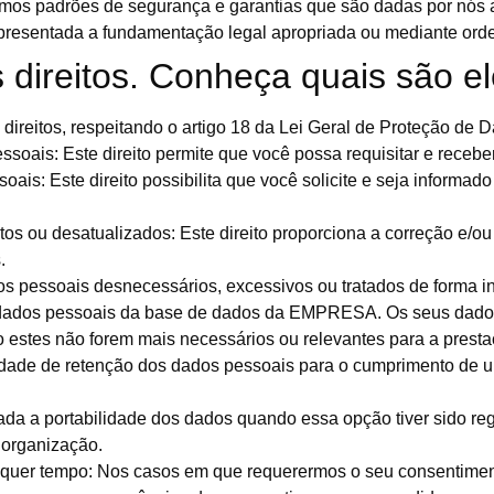
mos padrões de segurança e garantias que são dadas por nós 
resentada a fundamentação legal apropriada ou mediante ordem
direitos. Conheça quais são el
 direitos, respeitando o artigo 18 da Lei Geral de Proteção de 
soais: Este direito permite que você possa requisitar e recebe
is: Este direito possibilita que você solicite e seja informad
s ou desatualizados: Este direito proporciona a correção e/ou 
.
pessoais desnecessários, excessivos ou tratados de forma incor
s dados pessoais da base de dados da EMPRESA. Os seus dado
estes não forem mais necessários ou relevantes para a prestaç
ade de retenção dos dados pessoais para o cumprimento de um
zada a portabilidade dos dados quando essa opção tiver sido r
 organização.
lquer tempo: Nos casos em que requerermos o seu consentimen