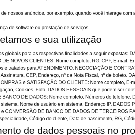
 de nossos anúncios, por exemplo, quando você interage com a
nça de software ou prestação de serviços.
etamos e sua utilização
os globais para as respectivas finalidades a seguir exposta
 NOVOS CLIENTES: Nome completo, RG, CPF, E-mail, Ender
os e tratados para ATENDIMENTO, NEGOCIAÇÃO E CONTRATO:
 Assinatura, CEP, Endereço, nº da Nota Fiscal, nº de boleto
MPRAS e SATISFAÇÃO DO CLIENTE: Nome completo, E-mail, 
 navegação, Cookies, Foto. DADOS PESSOAIS que podem ser c
E DADOS: Nome completo, Números de telefone, Data/hora
 no sistema, Nome de usuário em sistema, Endereço IP. DAD
S e CONVERSÃO DE BANCO DE DADOS DE TERCEIROS PARA
Especialidade, Código do cliente, Data de nascimento, RG, Cód
mento de dados pessoais no pr