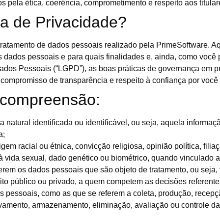
s pela ética, coerência, comprometimento e respeito aos titula
ca de Privacidade?
o tratamento de dados pessoais realizado pela PrimeSoftware. A
ados pessoais e para quais finalidades e, ainda, como você p
Dados Pessoais (“LGPD”), as boas práticas de governança em pr
o compromisso de transparência e respeito à confiança por voc
r compreensão:
natural identificada ou identificável, ou seja, aquela informaçã
a;
em racial ou étnica, convicção religiosa, opinião política, filia
u à vida sexual, dado genético ou biométrico, quando vinculado 
erem os dados pessoais que são objeto de tratamento, ou seja,
reito público ou privado, a quem competem as decisões referent
pessoais, como as que se referem a coleta, produção, recepção
ivamento, armazenamento, eliminação, avaliação ou controle d