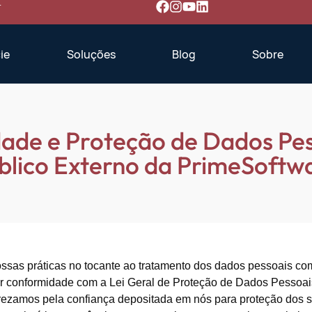
r
ie
Soluções
Blog
Sobre
idade e Proteção de Dados Pe
blico Externo da PrimeSoftw
ossas práticas no tocante ao tratamento dos dados pessoais com
ar conformidade com a Lei Geral de Proteção de Dados Pessoai
 prezamos pela confiança depositada em nós para proteção dos