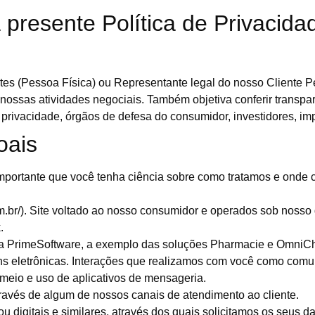
 presente Política de Privacid
ientes (Pessoa Física) ou Representante legal do nosso Client
ossas atividades negociais. Também objetiva conferir transpar
rivacidade, órgãos de defesa do consumidor, investidores, imp
oais
importante que você tenha ciência sobre como tratamos e onde
com.br/). Site voltado ao nosso consumidor e operados sob nos
.
ela PrimeSoftware, a exemplo das soluções Pharmacie e OmniC
 eletrônicas. Interações que realizamos com você como comun
meio e uso de aplicativos de mensageria.
ravés de algum de nossos canais de atendimento ao cliente.
ou digitais e similares, através dos quais solicitamos os seus