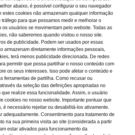
melhor abaixo, é possível configurar o seu navegador
que estes cookies não armazenam qualquer informação
e tráfego para que possamos medir e melhorar o
 os usuários se movimentam pelo website. Todas as
ies, não saberemos quando visitou o nosso site.
iros de publicidade. Podem ser usados por essas
 Não armazenam diretamente informações pessoais,
okies, terá menos publicidade direcionada. De redes
ara permitir que possa partilhar o nosso conteúdo com
re os seus interesses. Isso pode afetar o conteúdo e
as ferramentas de partilha. Como recusar ou
 através da seleção das definições apropriadas no
 que realize essa funcionalidade. Assim, o usuário
 de cookies no nosso website. Importante pontuar que
é necessário rejeitar ou desabilitá-los ativamente.
nar adequadamente. Consentimento para tratamento de
a sua primeira visita ao site (considerada a partir
isam estar ativados para funcionamento da