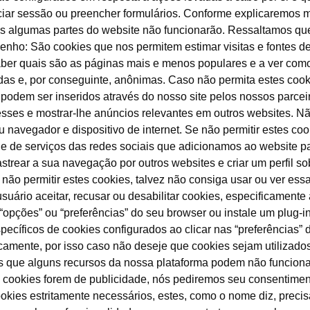
niciar sessão ou preencher formulários. Conforme explicaremos 
 mas algumas partes do website não funcionarão. Ressaltamos 
penho: São cookies que nos permitem estimar visitas e fontes d
er quais são as páginas mais e menos populares e a ver como
das e, por conseguinte, anônimas. Caso não permita estes cook
 podem ser inseridos através do nosso site pelos nossos parce
eresses e mostrar-lhe anúncios relevantes em outros websites.
 navegador e dispositivo de internet. Se não permitir estes co
ie de serviços das redes sociais que adicionamos ao website p
trear a sua navegação por outros websites e criar um perfil sob
não permitir estes cookies, talvez não consiga usar ou ver ess
suário aceitar, recusar ou desabilitar cookies, especificamente
opções” ou “preferências” do seu browser ou instale um plug-in
specíficos de cookies configurados ao clicar nas “preferências”
mente, por isso caso não deseje que cookies sejam utilizados, 
mos que alguns recursos da nossa plataforma podem não funcio
okies forem de publicidade, nós pediremos seu consentimento n
cookies estritamente necessários, estes, como o nome diz, prec