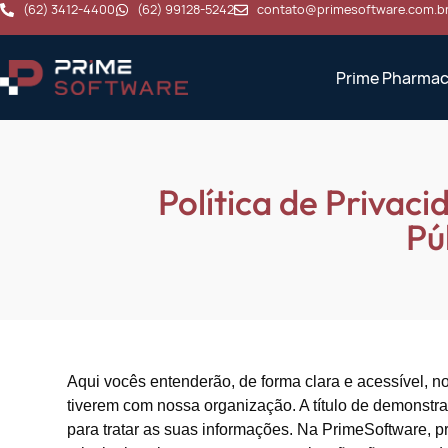
(62) 3412-4400
(62) 99128-5242
contato@primesoftware.com.b
Prime Pharmac
Política de Privac
Pú
Aqui vocês entenderão, de forma clara e acessível, n
tiverem com nossa organização. A título de demonstr
para tratar as suas informações. Na PrimeSoftware,